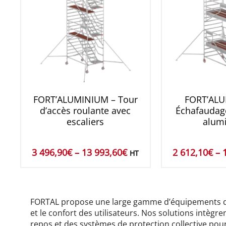
FORT’ALUMINIUM – Tour
FORT’ALU
d’accès roulante avec
Échafaudage
escaliers
alum
3 496,90
€
–
13 993,60
€
2 612,10
€
–
HT
FORTAL propose une large gamme d’équipements d’a
et le confort des utilisateurs. Nos solutions intèg
repos et des systèmes de protection collective pour r