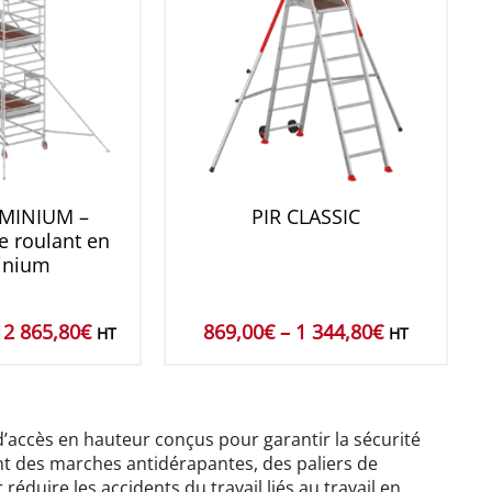
MINIUM –
PIR CLASSIC
 roulant en
inium
12 865,80
€
869,00
€
–
1 344,80
€
HT
HT
ccès en hauteur conçus pour garantir la sécurité
rent des marches antidérapantes, des paliers de
éduire les accidents du travail liés au travail en