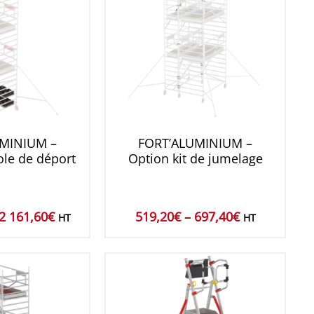
MINIUM –
FORT’ALUMINIUM –
le de déport
Option kit de jumelage
2 161,60
€
519,20
€
–
697,40
€
HT
HT