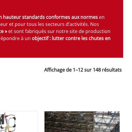
en hauteur standards conformes aux normes
en
eur et pour tous les secteurs d’activités. Nos
ce »
et sont fabriqués sur notre site de production
e répondre à un
objectif : lutter contre les chutes en
Affichage de 1–12 sur 148 résultats