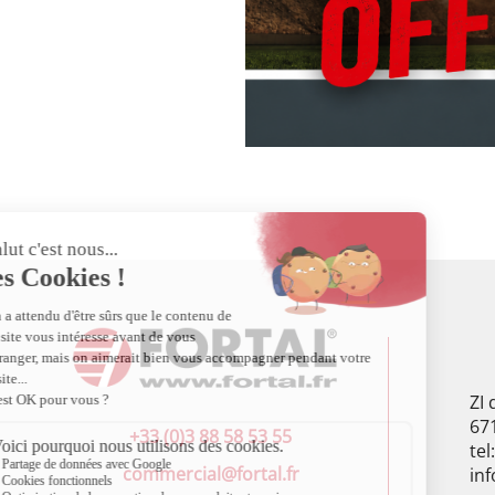
ZI
67
+33 (0)3 88 58 53 55
tel
commercial@fortal.fr
inf