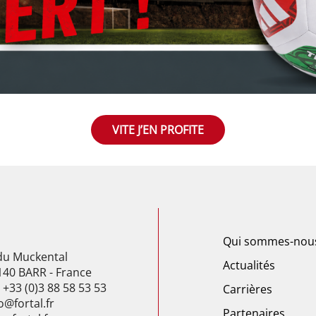
VITE J’EN PROFITE
Qui sommes-nou
 du Muckental
Actualités
140 BARR - France
: +33 (0)3 88 58 53 53
Carrières
o@fortal.fr
Partenaires