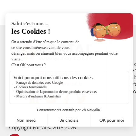
ZI
67
+33 (0)3 88 58 53 55
tel
commercial@fortal.fr
inf
www
Copyright Fortal © 2015-2026