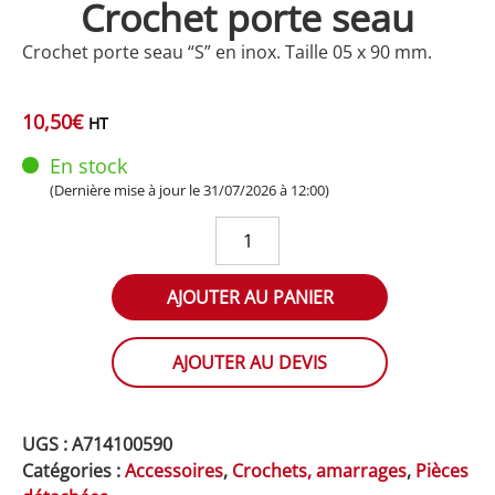
Crochet porte seau
Crochet porte seau “S” en inox. Taille 05 x 90 mm.
10,50
€
HT
En stock
(Dernière mise à jour le 31/07/2026 à 12:00)
quantité
de
Crochet
AJOUTER AU PANIER
porte
seau
AJOUTER AU DEVIS
UGS :
A714100590
Catégories :
Accessoires
,
Crochets, amarrages
,
Pièces