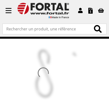
Toggle
navigation
Accueil
»
Pièces détachées
»
Accessoires
» Crochet
porte seau