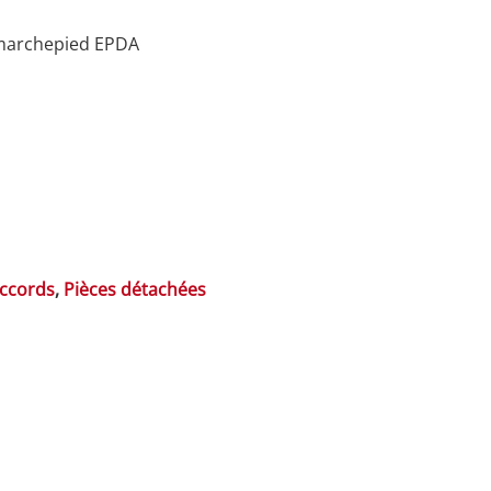
 marchepied EPDA
accords
,
Pièces détachées