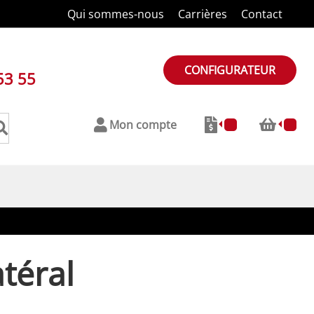
Qui sommes-nous
Carrières
Contact
CONFIGURATEUR
53 55
Mon compte
téral