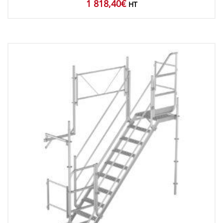
1 818,40
€
HT