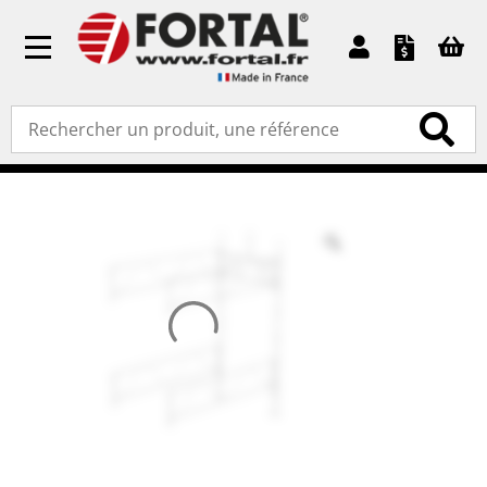
Toggle
navigation
Accueil
»
Produits standards
»
Échafaudages de façade
» Kit passage piéton maille suivante