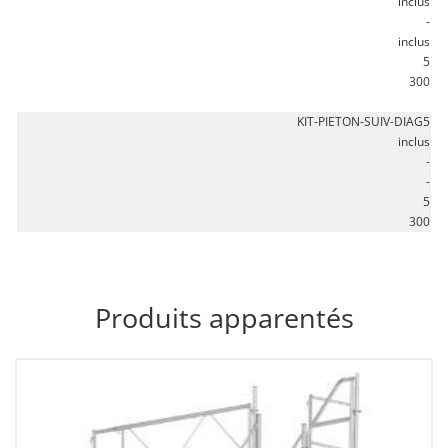
inclus
-
inclus
5
300
KIT-PIETON-SUIV-DIAG5
inclus
-
-
5
300
Produits apparentés