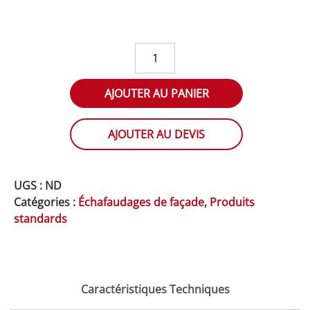
quantité
de
Kit
AJOUTER AU PANIER
passage
piéton
maille
AJOUTER AU DEVIS
suivante
UGS :
ND
Catégories :
Échafaudages de façade
,
Produits
standards
Caractéristiques Techniques