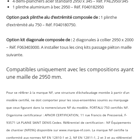
4 demi-planchers acier standard 2950 x 345 – Réf. PAE2950/345
1 plinthe aluminium à bec 2950 – Réf. F040182950
Option pack plinthe alu d’extrémité composée de :
1 plinthe
d’extrémité alu 750 – Réf. F040180750.
Option kit diagonale composée de :
2 diagonales à collier 2950 x 2000
– Réf. F063403000. A installer tous les cinq kits passage piéton maille
suivante.
Compatibles uniquement avec les compositions ayant
une maille de 2950 mm.
Pour se référer à la marque NF, une structure d’échafaudage montée à partir d’un
modèle certifié, ne doit comporter pour les sous-ensembles soumis au marquage
que ceux figurant dans la nomenclature NF du modèle. FORTALU 750 certifiés NF.
Organisme certificateur : AFNOR CERTIFICATION, 11 rue Francis de Pressensé, F-
93571 LA PLAINE SAINT DENIS Cedex. Référentiel de certification : NF Équipements
de chantier (NF096) disponible sur www.marque-nf.com. La marque NF certifie la
conformité aux normes NF EN 12810-1 et 2, NF EN 12811-1, 2 et 3 et au référentiel