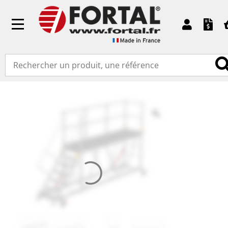
Toggle
navigation
Accueil
»
Produits standards
»
Plateforme BTP
» Quai
de chargement et déchargement gamme CLASSIC