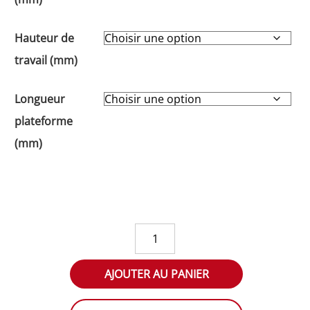
Hauteur de
travail (mm)
Longueur
plateforme
(mm)
quantité
de
Quai
AJOUTER AU PANIER
de
chargement