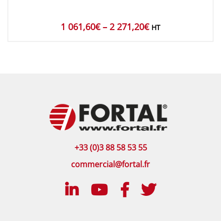
1 061,60
€
–
2 271,20
€
HT
+33 (0)3 88 58 53 55
commercial@fortal.fr