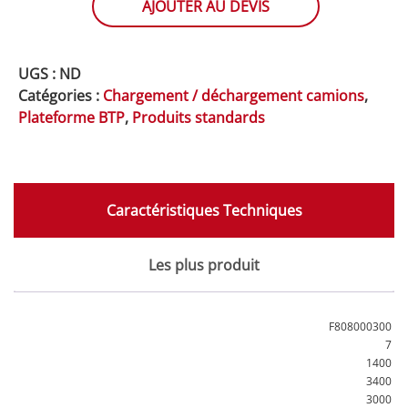
et
AJOUTER AU DEVIS
déchargement
gamme
CLASSIC
UGS :
ND
Catégories :
Chargement / déchargement camions
,
Plateforme BTP
,
Produits standards
Caractéristiques Techniques
Les plus produit
F808000300
7
1400
3400
3000