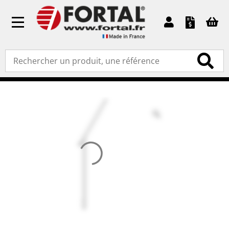
Toggle
navigation
Accueil
»
Pièces détachées
»
Garde-corps, portillons et
raccords
» Rampe aluminium gauche ou droite