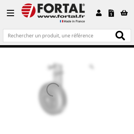
Toggle
navigation
Accueil
»
Pièces détachées
»
Roues, traverses et
système de levier
» Roue Ø125 mm