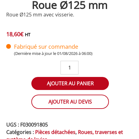
Roue Ø125 mm
Roue Ø125 mm avec visserie.
18,60
€
HT
Fabriqué sur commande
(Dernière mise à jour le 01/08/2026 à 06:00)
quantité
de
Roue
AJOUTER AU PANIER
Ø125
mm
AJOUTER AU DEVIS
UGS :
F030091805
Catégories :
Pièces détachées
,
Roues, traverses et