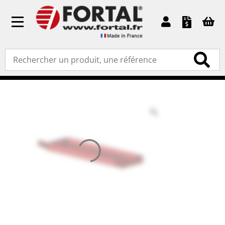
Toggle
navigation
Accueil
»
Pièces détachées
»
Accessoires
» Tablette
porte-outils