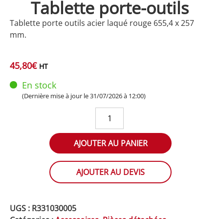
Tablette porte-outils
Tablette porte outils acier laqué rouge 655,4 x 257
mm.
45,80
€
HT
En stock
(Dernière mise à jour le 31/07/2026 à 12:00)
quantité
de
Tablette
AJOUTER AU PANIER
porte-
outils
AJOUTER AU DEVIS
UGS :
R331030005