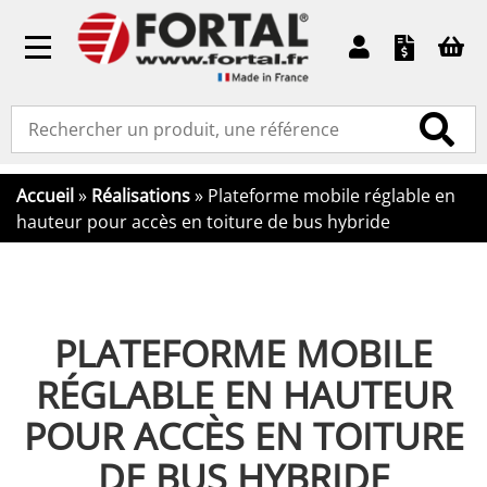
Toggle
navigation
Accueil
»
Réalisations
»
Plateforme mobile réglable en
hauteur pour accès en toiture de bus hybride
PLATEFORME MOBILE
RÉGLABLE EN HAUTEUR
POUR ACCÈS EN TOITURE
DE BUS HYBRIDE