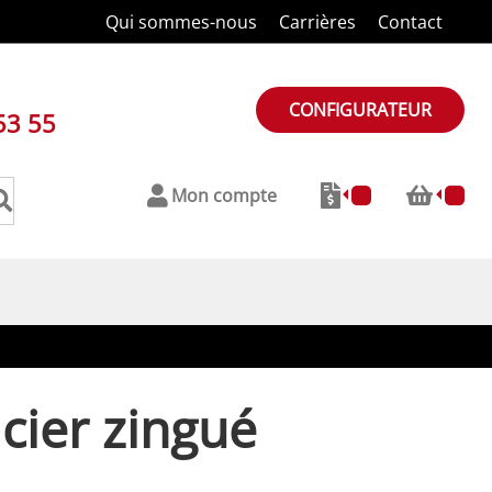
Qui sommes-nous
Carrières
Contact
CONFIGURATEUR
53 55
Mon compte
ier zingué