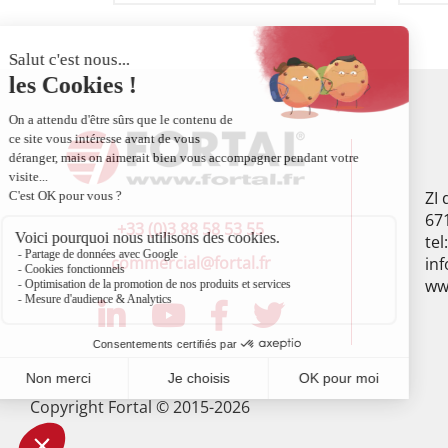
ZI
67
+33 (0)3 88 58 53 55
tel
commercial@fortal.fr
inf
www
Copyright Fortal © 2015-2026