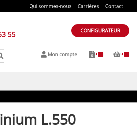
Qui sommes-nous
Carrières
Contact
CONFIGURATEUR
53 55
Mon compte
inium L.550