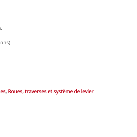
.
lons).
ées
,
Roues, traverses et système de levier